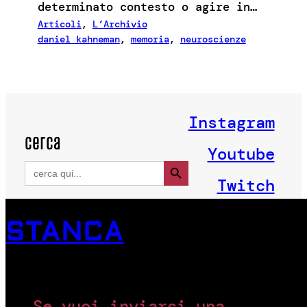
determinato contesto o agire in…
Articoli
, 
L’Archivio
daniel kahneman
, 
memoria
, 
neuroscienze
Instagram
cerca
Youtube
Search Button
Search
for:
Twitch
STANCA
Se vuoi inviarci una