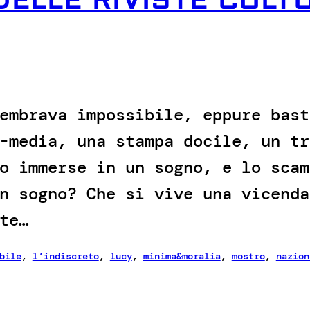
DELLE RIVISTE CULT
embrava impossibile, eppure bast
-media, una stampa docile, un tr
o immerse in un sogno, e lo scam
n sogno? Che si vive una vicenda
te…
bile
, 
l’indiscreto
, 
lucy
, 
minima&moralia
, 
mostro
, 
nazion