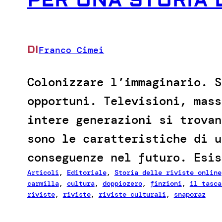
PER UNA STORIA 
DI
Franco Cimei
Colonizzare l’immaginario. S
opportuni. Televisioni, mass
intere generazioni si trovan
sono le caratteristiche di u
conseguenze nel futuro. Esis
Articoli
, 
Editoriale
, 
Storia delle riviste online
carmilla
, 
cultura
, 
doppiozero
, 
finzioni
, 
il tasca
riviste
, 
riviste
, 
riviste culturali
, 
snaporaz