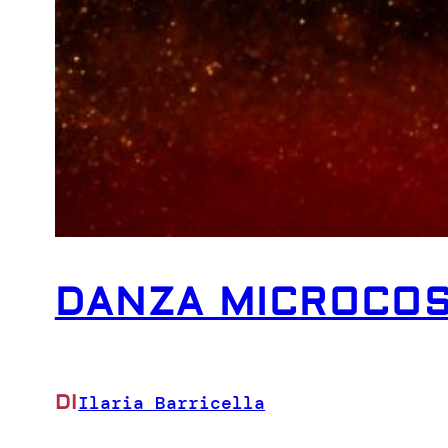
DANZA MICROCO
DI
Ilaria Barricella