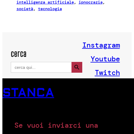
intelligenza artificiale
, 
ipnocrazia
, 
società
, 
tecnologia
Instagram
cerca
Youtube
Search Button
Search
for:
Twitch
STANCA
Se vuoi inviarci una