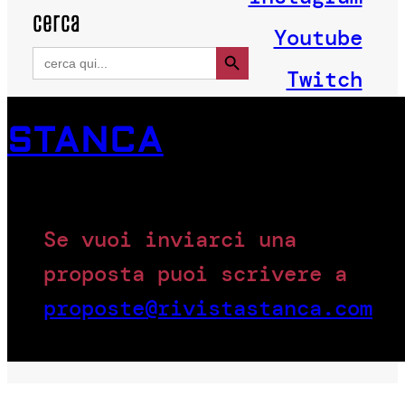
cerca
Youtube
Search Button
Search
for:
Twitch
STANCA
Se vuoi inviarci una
proposta puoi scrivere a
proposte@rivistastanca.com