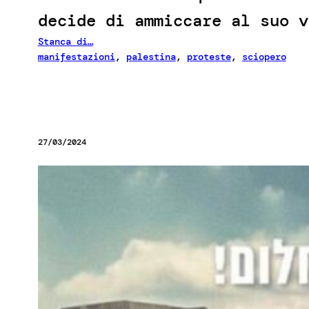
decide di ammiccare al suo v
Stanca di…
manifestazioni
, 
palestina
, 
proteste
, 
sciopero
27/03/2024