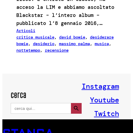
acceso la LIM e abbiamo ascoltato
Blackstar – l’intero album –
pubblicato l’8 gennaio 2016,…
Articoli
critica musicale
, 
david bowie
, 
desiderare
bowie
, 
desiderio
, 
massimo palma
, 
musica
, 
nottetempo
, 
recensione
Instagram
cerca
Youtube
Search Button
Search
for:
Twitch