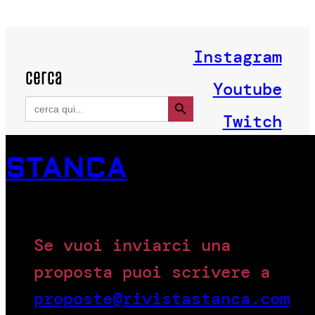
Instagram
cerca
Youtube
Search Button
Search
for:
Twitch
STANCA
Se vuoi inviarci una
proposta puoi scrivere a
proposte@rivistastanca.com