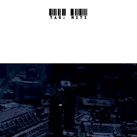
TAG:
MITI