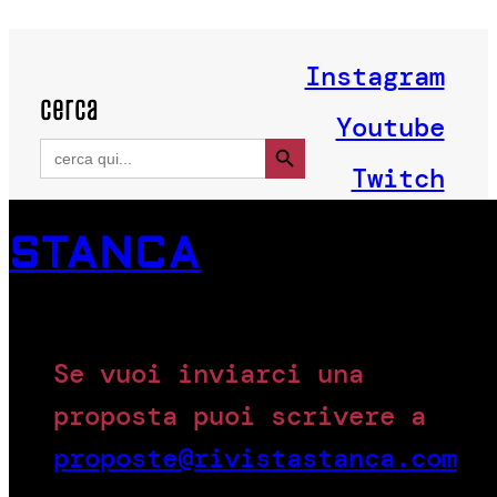
Instagram
cerca
Youtube
Search Button
Search
for:
Twitch
STANCA
Se vuoi inviarci una
proposta puoi scrivere a
proposte@rivistastanca.com