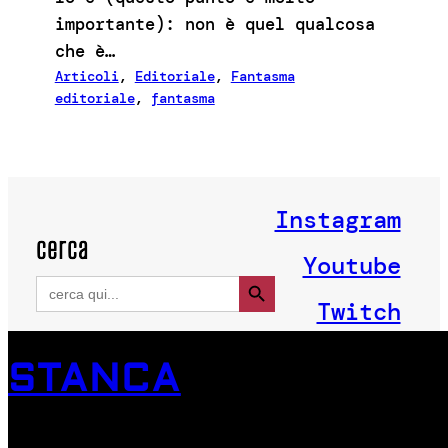
importante): non è quel qualcosa
che è…
Articoli
, 
Editoriale
, 
Fantasma
editoriale
, 
fantasma
Instagram
cerca
Youtube
Search Button
Search
for:
Twitch
STANCA