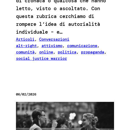
di cronaca o qualcosa che hanno
letto, visto o ascoltato. Con
questa rubrica cerchiamo di
rompere l’idea di autorialità
individuale – e…
Articoli
, 
Conversazioni
alt-right
, 
attivismo
, 
comunicazione
, 
comunità
, 
online
, 
politica
, 
propaganda
, 
social justice warrior
06/02/2026