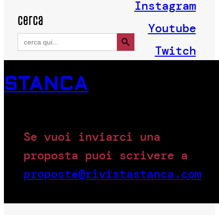
Instagram
cerca
Youtube
Search Button
Search
for:
Twitch
STANCA
Se vuoi inviarci una
proposta puoi scrivere a
proposte@rivistastanca.com