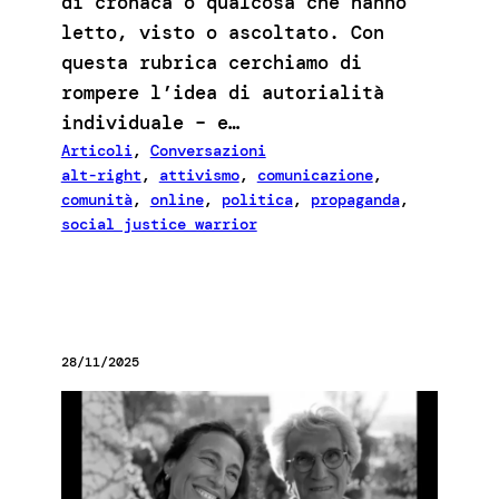
di cronaca o qualcosa che hanno
letto, visto o ascoltato. Con
questa rubrica cerchiamo di
rompere l’idea di autorialità
individuale – e…
Articoli
, 
Conversazioni
alt-right
, 
attivismo
, 
comunicazione
, 
comunità
, 
online
, 
politica
, 
propaganda
, 
social justice warrior
28/11/2025