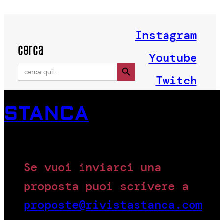
Instagram
cerca
Youtube
Search Button
Search
for:
Twitch
STANCA
Se vuoi inviarci una
proposta puoi scrivere a
proposte@rivistastanca.com