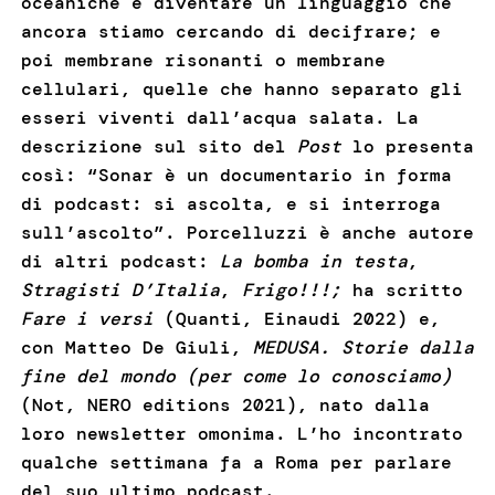
oceaniche e diventare un linguaggio che
ancora stiamo cercando di decifrare; e
poi membrane risonanti o membrane
cellulari, quelle che hanno separato gli
esseri viventi dall’acqua salata. La
descrizione sul sito del
Post
lo presenta
così: “Sonar è un documentario in forma
di podcast: si ascolta, e si interroga
sull’ascolto”. Porcelluzzi è anche autore
di altri podcast:
La bomba in testa
,
Stragisti D’Italia
,
Frigo!!!;
ha scritto
Fare i versi
(Quanti, Einaudi 2022) e,
con Matteo De Giuli,
MEDUSA. Storie dalla
fine del mondo (per come lo conosciamo)
(Not, NERO editions 2021), nato dalla
loro newsletter omonima. L’ho incontrato
qualche settimana fa a Roma per parlare
del suo ultimo podcast.