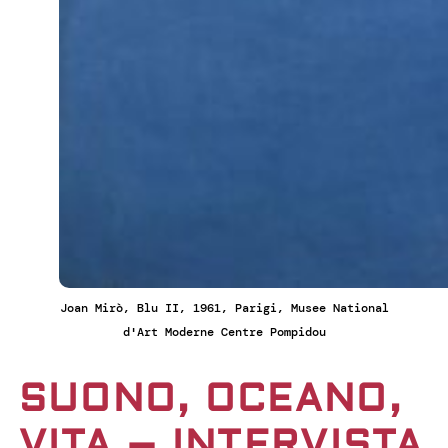
Joan Mirò, Blu II, 1961, Parigi, Musee National
d'Art Moderne Centre Pompidou
SUONO, OCEANO,
VITA – INTERVISTA