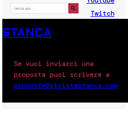
Youtube
Search Button
Search
for:
Twitch
STANCA
Se vuoi inviarci una
proposta puoi scrivere a
proposte@rivistastanca.com