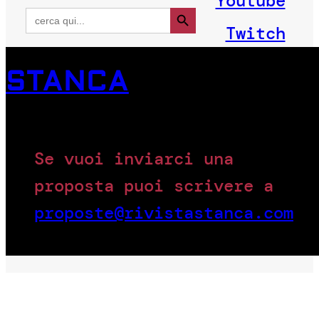
Youtube
Search Button
Search
for:
Twitch
STANCA
Se vuoi inviarci una
proposta puoi scrivere a
proposte@rivistastanca.com