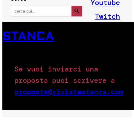
Youtube
Search Button
Search
for:
Twitch
STANCA
Se vuoi inviarci una
proposta puoi scrivere a
proposte@rivistastanca.com