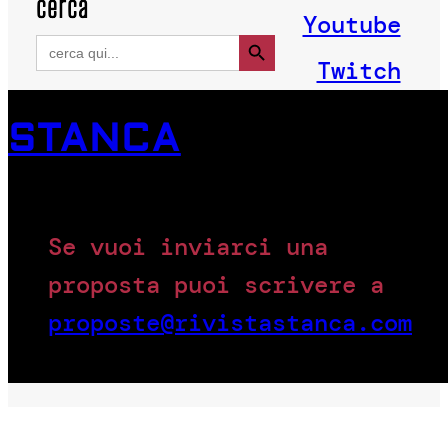
cerca
Youtube
Search Button
Search
for:
Twitch
STANCA
Se vuoi inviarci una
proposta puoi scrivere a
proposte@rivistastanca.com