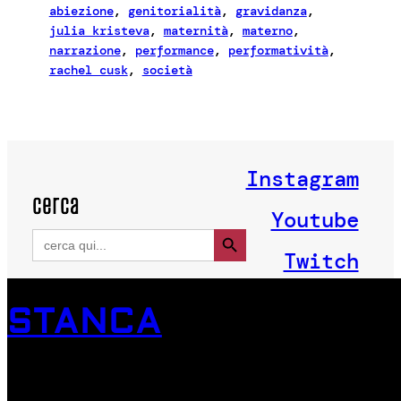
abiezione
, 
genitorialità
, 
gravidanza
, 
julia kristeva
, 
maternità
, 
materno
, 
narrazione
, 
performance
, 
performatività
, 
rachel cusk
, 
società
Instagram
cerca
Youtube
Search Button
Search
for:
Twitch
STANCA