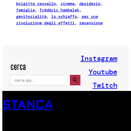
brigitte vassallo
, 
cinema
, 
desiderio
, 
famiglia
, 
frédéric hambalek
, 
genitorialità
, 
lo schiaffo
, 
per una
rivoluzione degli affetti
, 
recensione
Instagram
cerca
Youtube
Search Button
Search
for:
Twitch
STANCA