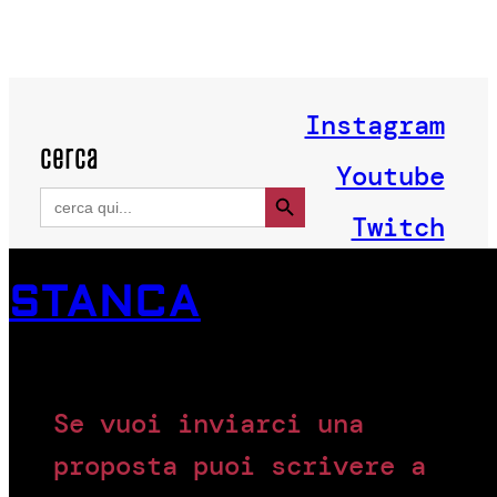
Instagram
cerca
Youtube
Search Button
Search
for:
Twitch
STANCA
Se vuoi inviarci una
proposta puoi scrivere a