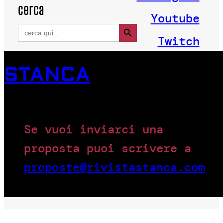
cerca
Youtube
Search Button
Search
for:
Twitch
STANCA
Se vuoi inviarci una
proposta puoi scrivere a
proposte@rivistastanca.com