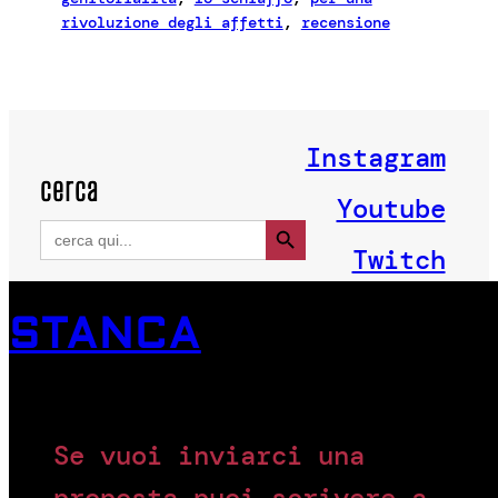
rivoluzione degli affetti
, 
recensione
Instagram
cerca
Youtube
Search Button
Search
for:
Twitch
STANCA
Se vuoi inviarci una
proposta puoi scrivere a