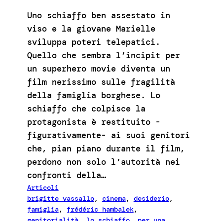
Uno schiaffo ben assestato in
viso e la giovane Marielle
sviluppa poteri telepatici.
Quello che sembra l’incipit per
un superhero movie diventa un
film nerissimo sulle fragilità
della famiglia borghese. Lo
schiaffo che colpisce la
protagonista è restituito -
figurativamente- ai suoi genitori
che, pian piano durante il film,
perdono non solo l’autorità nei
confronti della…
Articoli
brigitte vassallo
, 
cinema
, 
desiderio
, 
famiglia
, 
frédéric hambalek
, 
genitorialità
, 
lo schiaffo
, 
per una