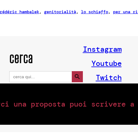
rédéric hambalek
, 
genitorialità
, 
lo schiaffo
, 
per una ri
Instagram
cerca
Youtube
Search Button
Search
Twitch
for:
rci una proposta puoi scrivere 