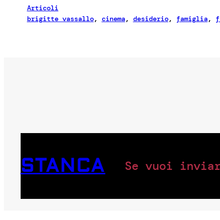
Articoli
brigitte vassallo
, 
cinema
, 
desiderio
, 
famiglia
, 
f
STANCA
Se vuoi invia