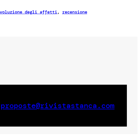
voluzione degli affetti
, 
recensione
a
proposte@rivistastanca.com