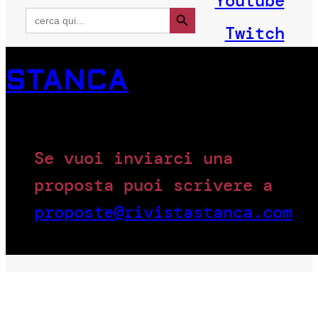
Youtube
Search Button
Search
for:
Twitch
STANCA
Se vuoi inviarci una
proposta puoi scrivere a
proposte@rivistastanca.com