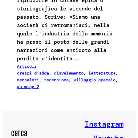
riproporre in chiave epica o
storiografica le vicende del
passato. Scrive: «Siamo una
società di retromaniaci, nella
quale l’industria della memoria
ha preso il posto delle grandi
narrazioni come antidoto alla
perdita d’identità.…
Articoli
crespi d’adda
, 
disvelamento
, 
letteratura
, 
mensaleri
, 
recensione
, 
villaggio operaio
, 
wu ming 2
Instagram
cerca