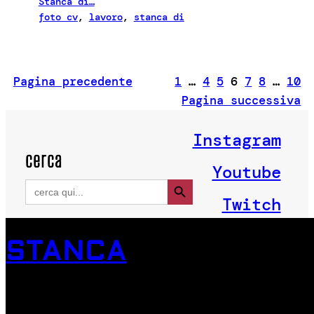
Stanca di…
foto cv
, 
lavoro
, 
stanca di
Pagina precedente
1
…
4
5
6
7
8
…
10
Pagina successiva
Instagram
cerca
Youtube
Search Button
Search
for:
Twitch
STANCA