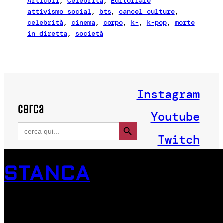
Articoli
, 
Celebrità
, 
Editoriale
attivismo social
, 
bts
, 
cancel culture
, 
celebrità
, 
cinema
, 
corpo
, 
k-
, 
k-pop
, 
morte
in diretta
, 
società
Instagram
cerca
Youtube
Search Button
Search
for:
Twitch
STANCA