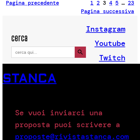
Pagina precedente
1
2
3
4
5
…
23
Pagina successiva
Instagram
cerca
Youtube
Search Button
Search
for:
Twitch
STANCA
Se vuoi inviarci una
proposta puoi scrivere a
proposte@rivistastanca.com