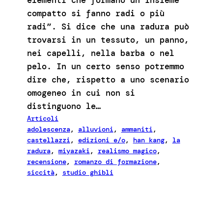
elementi che formano un insieme
compatto si fanno radi o più
radi”. Si dice che una radura può
trovarsi in un tessuto, un panno,
nei capelli, nella barba o nel
pelo. In un certo senso potremmo
dire che, rispetto a uno scenario
omogeneo in cui non si
distinguono le…
Articoli
adolescenza
, 
alluvioni
, 
ammaniti
, 
castellazzi
, 
edizioni e/o
, 
han kang
, 
la
radura
, 
miyazaki
, 
realismo magico
, 
recensione
, 
romanzo di formazione
, 
siccità
, 
studio ghibli