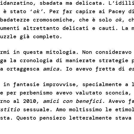
idanzatino, sbadata ma delicata. L’idill
 è stato ‘
ok’
. Per far capire ai Pacey d
sbadatezze cromosomiche, che è solo
ok
, c
umenti altrettanto delicati e cauti. La 
uzzle già completo.
rmi in questa mitologia. Non consideravo
ga la cronologia di manierate strategie 
sa ortaggesca
amica
. Io avevo fretta di
e
 in fantasie improvvise, specialmente a 
he per perbenismo avevo valutato sconcia
orno al 2010,
amici con benefici
. Avevo f
stitio
sessuale. Amo moltissimo le etimol
sta. Questo pensiero letteralmente stava