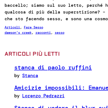
baccello; siamo sul suo letto, perché h
qualcosa di più della superstizione? – 
che sto facendo sesso, e sono una cosmo
Articoli
, 
Fare Sesso
dawson’s creek
, 
racconti
, 
sesso
ARTICOLI PIÙ LETTI
stanca di paolo ruffini
by
Stanca
Amicizie impossibili: Emanu
by
Lorenzo Pedrazzi
Stanca di vedere il blur su