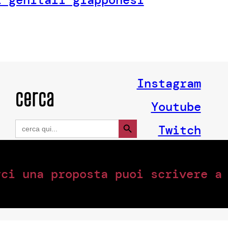
Instagram
cerca
Youtube
Search Button
Search
Twitch
for:
rci una proposta puoi scrivere 