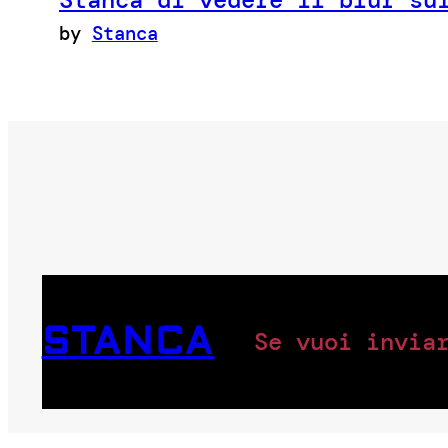
by
Stanca
STANCA
Se vuoi invia