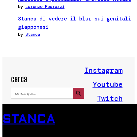
by
Lorenzo Pedrazzi
Stanca di vedere il blur sui genitali
giapponesi
by
Stanca
Instagram
cerca
Youtube
Search Button
Search
for:
Twitch
STANCA