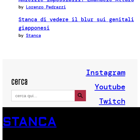
by
Lorenzo Pedrazzi
Stanca di vedere il blur sui genitali
giapponesi
by
Stanca
Instagram
cerca
Youtube
Search Button
Search
for:
Twitch
STANCA