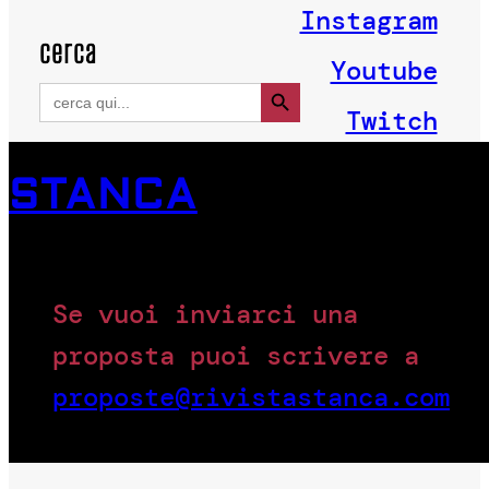
Instagram
cerca
Youtube
Search Button
Search
for:
Twitch
STANCA
Se vuoi inviarci una
proposta puoi scrivere a
proposte@rivistastanca.com