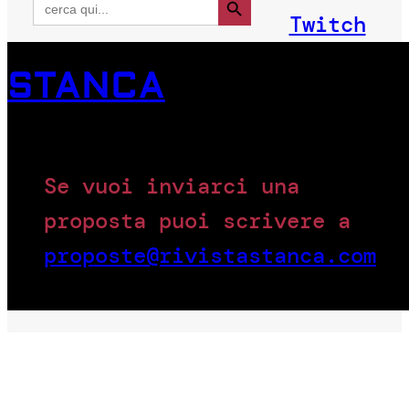
for:
Twitch
STANCA
Se vuoi inviarci una
proposta puoi scrivere a
proposte@rivistastanca.com