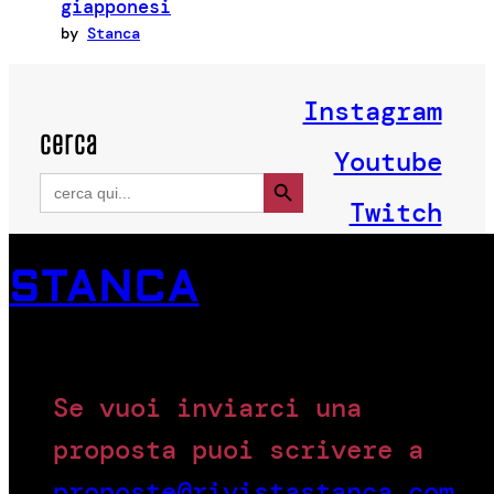
giapponesi
by
Stanca
Instagram
cerca
Youtube
Search Button
Search
for:
Twitch
STANCA
Se vuoi inviarci una
proposta puoi scrivere a
proposte@rivistastanca.com